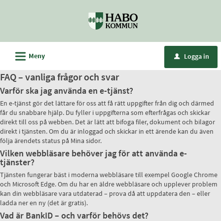
Välkommen
till
e-
tjänster
L
Meny
Logga in
u
-
Habo
FAQ – vanliga frågor och svar
kommun
Varför ska jag använda en e-tjänst?
En e-tjänst gör det lättare för oss att få rätt uppgifter från dig och därmed
får du snabbare hjälp. Du fyller i uppgifterna som efterfrågas och skickar
direkt till oss på webben. Det är lätt att bifoga filer, dokument och bilagor
direkt i tjänsten. Om du är inloggad och skickar in ett ärende kan du även
följa ärendets status på Mina sidor.
Vilken webbläsare behöver jag för att använda e-
tjänster?
Tjänsten fungerar bäst i moderna webbläsare till exempel Google Chrome
och Microsoft Edge. Om du har en äldre webbläsare och upplever problem
kan din webbläsare vara utdaterad – prova då att uppdatera den – eller
ladda ner en ny (det är gratis).
Vad är BankID – och varför behövs det?