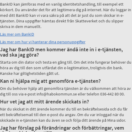
BankID kan jämföras med en vanlig identitetshandling, till exempel ett
körkort. Du använder det för att legitimera dig på internet. När du loggar in
med ditt BankID kan vi vara säkra på att det är just du som skickar in e-
tjänsten. Dina uppgifter hämtas direkt från Skatteverket och du slipper
skriva in dem manuellt.
Läs mer om BankID
Läs mer om hur vi hanterar dina personuppgifter
Jag har BankID men kommer ändå inte in i e-tjänsten,
vad ska jag göra?
Starta om din dator och testa en gång till. Om det inte fungerar behöver du
höra av dig till den som utfärdat din e-legitimation, troligtvis din bank.
Kanske har giltighetstiden gått ut.
Kan ni hjälpa mig att genomföra e-tjänsten?
Om du behöver hjälp att genomföra tjänsten är du välkommen att höra av
dig till oss via e-post info@habokommun.se eller telefon 036-442 80 00.
Hur vet jag att mitt ärende skickats in?
När du skickat in ditt ärende kommer du till en bekräftelsesida och du får
ett bekräftelsemail till den e-post du angav. Om du var inloggad när du
skickade in e-tjänsten kan du även se och följa ditt ärende på Mina sidor.
Jag har förslag på förändringar och förbättringar, vem