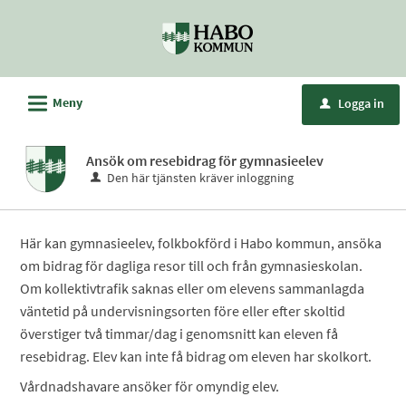
Välkommen
till
e-
tjänster
L
Meny
Logga in
u
-
Habo
Ansök om resebidrag för gymnasieelev
kommun
Den här tjänsten kräver inloggning
Här kan gymnasieelev, folkbokförd i Habo kommun, ansöka
om bidrag för dagliga resor till och från gymnasieskolan.
Om kollektivtrafik saknas eller om elevens sammanlagda
väntetid på undervisningsorten före eller efter skoltid
överstiger två timmar/dag i genomsnitt kan eleven få
resebidrag. Elev kan inte få bidrag om eleven har skolkort.
Vårdnadshavare ansöker för omyndig elev.