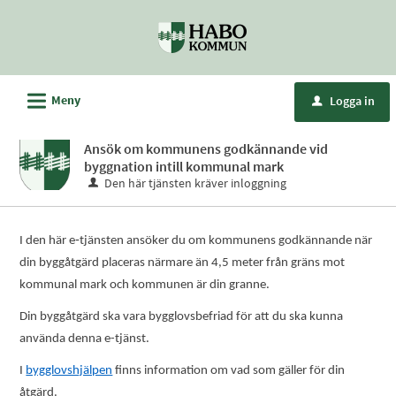
Välkommen
till
e-
tjänster
L
Meny
Logga in
u
-
Habo
Ansök om kommunens godkännande vid
kommun
byggnation intill kommunal mark
Den här tjänsten kräver inloggning
I den här e‑tjänsten ansöker du om kommunens godkännande när
din byggåtgärd placeras närmare än 4,5 meter från gräns mot
kommunal mark och kommunen är din granne.
Din byggåtgärd ska vara bygglovsbefriad för att du ska kunna
använda denna e-tjänst.
I
bygglovshjälpen
finns information om vad som gäller för din
åtgärd.