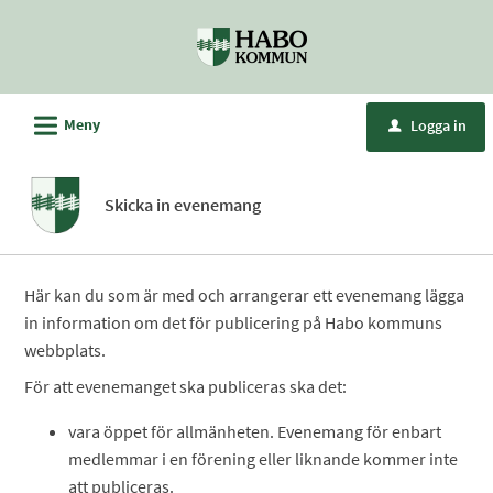
Välkommen
till
e-
tjänster
L
Meny
Logga in
u
-
Habo
kommun
Skicka in evenemang
Här kan du som är med och arrangerar ett evenemang lägga
in information om det för publicering på Habo kommuns
webbplats.
För att evenemanget ska publiceras ska det:
vara öppet för allmänheten. Evenemang för enbart
medlemmar i en förening eller liknande kommer inte
att publiceras.