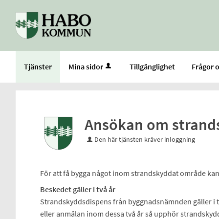
Välkommen
till
e-
tjänster
-
Tjänster
Mina sidor
Tillgänglighet
Frågor o
Habo
kommun
Ansökan om strand
Den här tjänsten kräver inloggning
För att få bygga något inom strandskyddat område ka
Beskedet gäller i två år
Strandskyddsdispens från byggnadsnämnden gäller i t
eller anmälan inom dessa två år så upphör strandskydd