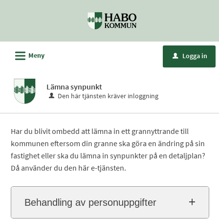
Välkommen
till
e-
tjänster
L
Meny
Logga in
u
-
Habo
Lämna synpunkt
kommun
Den här tjänsten kräver inloggning
Har du blivit ombedd att lämna in ett grannyttrande till
kommunen eftersom din granne ska göra en ändring på sin
fastighet eller ska du lämna in synpunkter på en detaljplan?
Då använder du den här e-tjänsten.
Behandling av personuppgifter