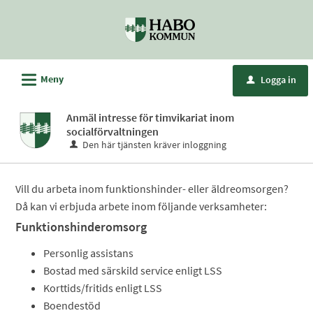
Välkommen
till
e-
tjänster
L
Meny
Logga in
u
-
Habo
Anmäl intresse för timvikariat inom
kommun
socialförvaltningen
Den här tjänsten kräver inloggning
Vill du arbeta inom funktionshinder- eller äldreomsorgen?
Då kan vi erbjuda arbete inom följande verksamheter:
Funktionshinderomsorg
Personlig assistans
Bostad med särskild service enligt LSS
Korttids/fritids enligt LSS
Boendestöd