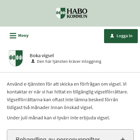
Välkommen
till
e-
tjänster
L
Meny
Logga in
u
-
Habo
Boka vigsel
kommun
Den här tjänsten kräver inloggning
Använd e-tjänsten för att skicka en förfrågan om vigsel. Vi
kontaktar er när vi har hittat en tillgänglig vigselförrättare.
Vigselförrättarna kan oftast inte lämna besked förrän
tidigast två månader innan önskad vigsel.
Under juli månad kan vi tyvärr inte erbjuda vigsel.
Behandling av personuppgifter