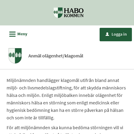
Välkommen
till
e-
tjänster
L
Meny
Logga in
u
-
Habo
kommun
Anmäl olägenhet/klagomål
Miljönämnden handlägger klagomål utifrån bland annat
miljö- och livsmedelslagstiftning, för att skydda människors
hälsa och miljön. Enligt miljöbalken innebär olägenhet för
människors hälsa en störning som enligt medicinsk eller
hygienisk bedömning kan ha en större påverkan på hälsan
och som inte är tillfällig.
För att miljönämnden ska kunna bedöma störningen vill vi